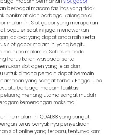
erbagai macam permainan 
slot gacor
n berbagai macam fasilitas yang tidak 
k penikmat oleh berbagai kalangan di 
acor malam ini. Slot gacor yang merupakan 
t populer saat ini juga, menawarkan 
 jackpot yang dapat anda raih serta 
us slot gacor malam ini yang begitu 
a mainkan malam ini. Sebelum anda 
ng harus kalian waspadai serta 
mukan slot agen yang jelas dan 
tu untuk dimana pemain dapat bermain 
keamanan yang sangat terbaik. Engga lupa 
sesuatu berbagai macam fasilitas  
n peluang menang utama sangat mudah 
beragam kemenangan maksimal.
online malam ini QDAL88 yang sangat 
 Dengan terus banyak nya penyediaan 
lot online yang terbaru, tentunya kami 