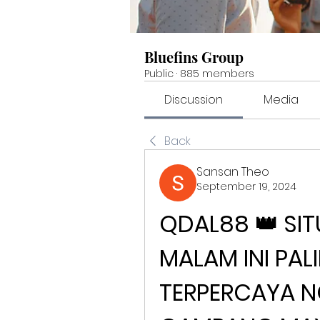
Bluefins Group
Public
·
885 members
Discussion
Media
Back
Sansan Theo
September 19, 2024
QDAL88 👑 SIT
MALAM INI PAL
TERPERCAYA NO