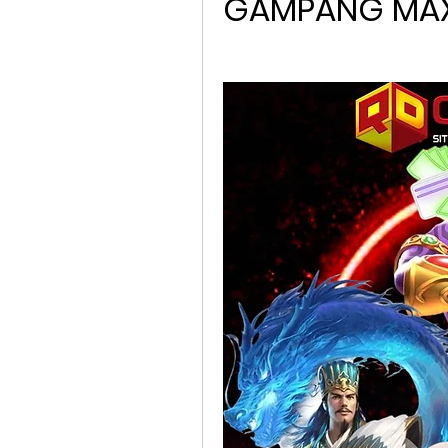
GAMPANG MA