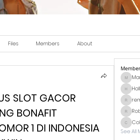
Files
Members
About
Member
Mar
Martin
Hal
Hall_be
US SLOT GACOR 
re
remighf
ING BONAFIT 
Rob
Robinso
Col
MOR 1 DI INDONESIA 
Collins
See All