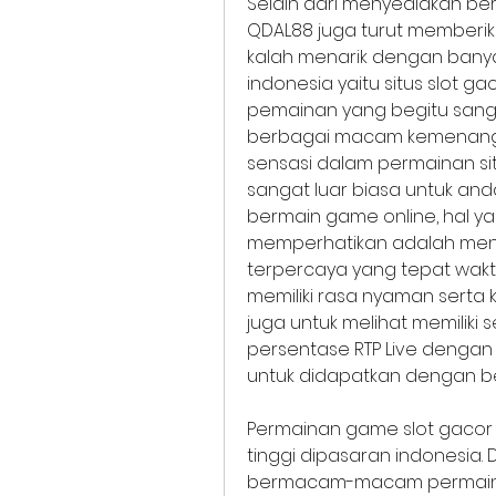
Selain dari menyediakan b
QDAL88 juga turut memberika
kalah menarik dengan banya
indonesia yaitu situs slot g
pemainan yang begitu sanga
berbagai macam kemenangan
sensasi dalam permainan sit
sangat luar biasa untuk and
bermain game online, hal ya
memperhatikan adalah mene
terpercaya yang tepat wak
memiliki rasa nyaman serta 
juga untuk melihat memiliki 
persentase RTP Live denga
untuk didapatkan dengan 
Permainan game slot gacor 
tinggi dipasaran indonesia.
bermacam-macam permainan s