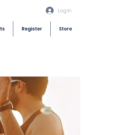
Log In
ts
Register
Store