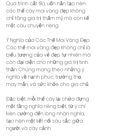
Quá trình cắt tỉa, uốn nắn tạo nên 
các thế cây mai vàng đẹp không 
chỉ tăng giá trị thẩm mỹ mà còn kể 
một câu chuyện riêng.
Ý Nghĩa của Các Thế Mai Vàng Đẹp: 
Các thế mai vàng đẹp không chỉ là 
biểu tượng của vẻ đẹp tự nhiên mà 
còn đại diện cho những giá trị tinh 
thần. Chúng mang theo những ý 
nghĩa về hạnh phúc, trường thọ, 
may mắn, và sức khỏe cho gia chủ.
Đặc biệt, mỗi thế cây lại chứa đựng 
một tầng nghĩa riêng biệt, từ ý chí 
kiên cường đến lòng nhân nghĩa, 
tạo nên một kết nối sâu sắc giữa 
người và cây cảnh.