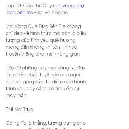
Top 10+ Các Thế Cây 
mai vàng chợ 
lách bến tre
 Đẹp và Ý Nghĩa:
Mai Vàng Quê Dừa Bến Tre không 
chỉ đẹp về hình thức mà còn là biểu 
tượng của tình yêu quê hương, 
mang đến không khí tâm linh và 
truyền thống cho mọi không gian.
Hãy để những cây mai vàng tại đây 
làm điểm nhấn tuyệt vời cho ngôi 
nhà và góp phần tô điểm cho hành 
trình yêu cây cảnh và tìm kiếm sự 
may mắn.
Thế Mai Trực:
Có nghĩa là thẳng, tượng trưng cho 