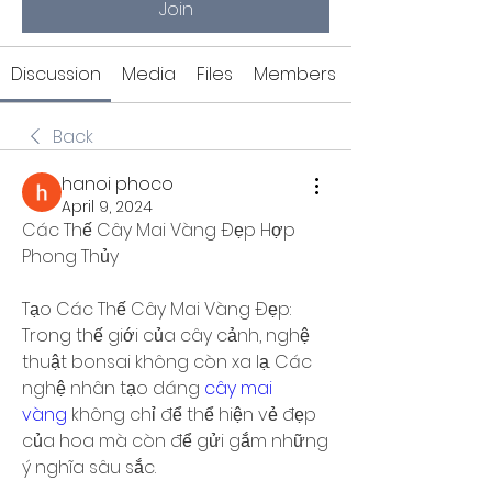
Join
Discussion
Media
Files
Members
Back
hanoi phoco
April 9, 2024
Các Thế Cây Mai Vàng Đẹp Hợp 
Phong Thủy
Tạo Các Thế Cây Mai Vàng Đẹp: 
Trong thế giới của cây cảnh, nghệ 
thuật bonsai không còn xa lạ. Các 
nghệ nhân tạo dáng 
cây mai 
vàng
 không chỉ để thể hiện vẻ đẹp 
của hoa mà còn để gửi gắm những 
ý nghĩa sâu sắc.