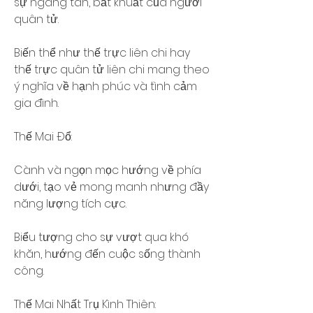
sự ngang tàn, bất khuất của người 
quân tử.
Biến thể như thế trực liên chi hay 
thế trực quân tử liên chi mang theo 
ý nghĩa về hạnh phúc và tình cảm 
gia đình.
Thế Mai Đổ:
Cành và ngọn mọc hướng về phía 
dưới, tạo vẻ mong manh nhưng đầy 
năng lượng tích cực.
Biểu tượng cho sự vượt qua khó 
khăn, hướng đến cuộc sống thành 
công.
Thế Mai Nhất Trụ Kình Thiên: