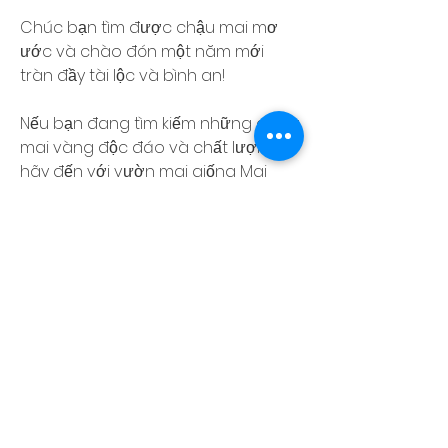
Chúc bạn tìm được chậu mai mơ 
ước và chào đón một năm mới 
tràn đầy tài lộc và bình an!
Nếu bạn đang tìm kiếm những giống 
mai vàng độc đáo và chất lượng, 
hãy đến với vườn mai giống Mai 
Hoàng Long - ngôi nhà của những 
tác phẩm nghệ thuật cây cảnh tinh 
tế và đẳng cấp. Hãy liên hệ ngay để 
biết thêm thông tin và trải nghiệm 
sự tận tâm từ đội ngũ chuyên gia 
của chúng tôi. Chúng tôi tự hào là 
đối tác đáng tin cậy trong hành 
trình của bạn với nghệ thuật cây 
cảnh!
Liên Hệ: Điện thoại/Zalo: 0905 888 