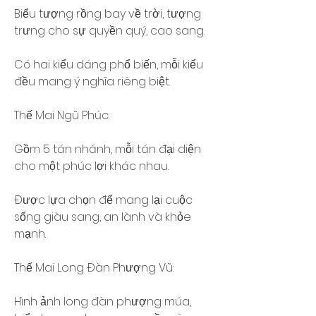
Biểu tượng rồng bay về trời, tượng 
trưng cho sự quyền quý, cao sang.
Có hai kiểu dáng phổ biến, mỗi kiểu 
đều mang ý nghĩa riêng biệt.
Thế Mai Ngũ Phúc:
Gồm 5 tán nhánh, mỗi tán đại diện 
cho một phúc lợi khác nhau.
Được lựa chọn để mang lại cuộc 
sống giàu sang, an lành và khỏe 
mạnh.
Thế Mai Long Đàn Phượng Vũ:
Hình ảnh long đàn phượng múa, 