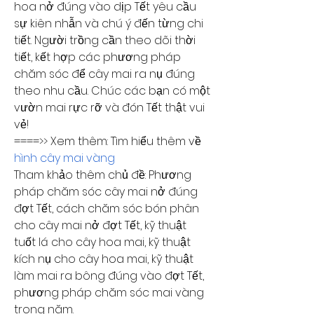
hoa nở đúng vào dịp Tết yêu cầu 
sự kiên nhẫn và chú ý đến từng chi 
tiết. Người trồng cần theo dõi thời 
tiết, kết hợp các phương pháp 
chăm sóc để cây mai ra nụ đúng 
theo nhu cầu. Chúc các bạn có một 
vườn mai rực rỡ và đón Tết thật vui 
vẻ!
====>> Xem thêm: Tìm hiểu thêm về 
hình cây mai vàng
Tham khảo thêm chủ đề: Phương 
pháp chăm sóc cây mai nở đúng 
đợt Tết, cách chăm sóc bón phân 
cho cây mai nở đợt Tết, kỹ thuật 
tuốt lá cho cây hoa mai, kỹ thuật 
kích nụ cho cây hoa mai, kỹ thuật 
làm mai ra bông đúng vào đợt Tết, 
phương pháp chăm sóc mai vàng 
trong năm.