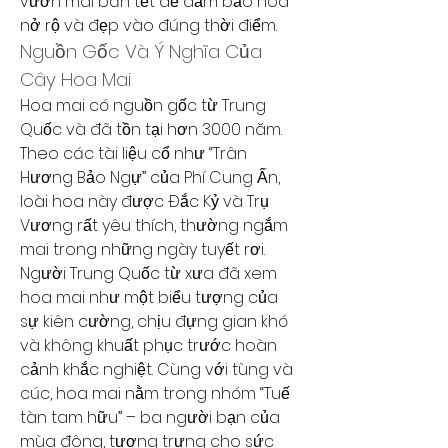
vườn mai bán tết để đảm bảo hoa 
nở rộ và đẹp vào đúng thời điểm.
Nguồn Gốc Và Ý Nghĩa Của 
Cây Hoa Mai
Hoa mai có nguồn gốc từ Trung 
Quốc và đã tồn tại hơn 3000 năm. 
Theo các tài liệu cổ như “Trân 
Hương Bảo Ngự” của Phí Cung Ấn, 
loài hoa này được Đắc Kỷ và Trụ 
Vương rất yêu thích, thường ngắm 
mai trong những ngày tuyết rơi. 
Người Trung Quốc từ xưa đã xem 
hoa mai như một biểu tượng của 
sự kiên cường, chịu đựng gian khó 
và không khuất phục trước hoàn 
cảnh khắc nghiệt. Cùng với tùng và 
cúc, hoa mai nằm trong nhóm “Tuế 
tàn tam hữu” – ba người bạn của 
mùa đông, tượng trưng cho sức 