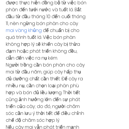
được thực hiện đồng bộ từ việc bón 
phân đến tưới nước và tuốt lá. Bắt 
đầu từ đầu tháng 10 đến cuối tháng 
11, nên ngừng bón phân cho cây 
mai vàng khủng
 để chuẩn bị cho 
quá trình tuốt lá. Việc bón phân 
không hợp lý sẽ khiến cây bị thừa 
đạm hoặc phát triển không đều, 
dẫn đến việc ra nụ kém.
Người trồng cần bón phân cho cây 
mai từ đầu năm, giúp cây hấp thụ 
đủ dưỡng chất cần thiết. Để cây ra 
nhiều nụ, cần chọn loại phân phù 
hợp và bón đủ liều lượng. Thời tiết 
cũng ảnh hưởng lớn đến sự phát 
triển của cây; do đó, người chăm 
sóc cần lưu ý thời tiết để điều chỉnh 
chế độ chăm sóc hợp lý.
Nếu cây mai vẫn phát triển mạnh 