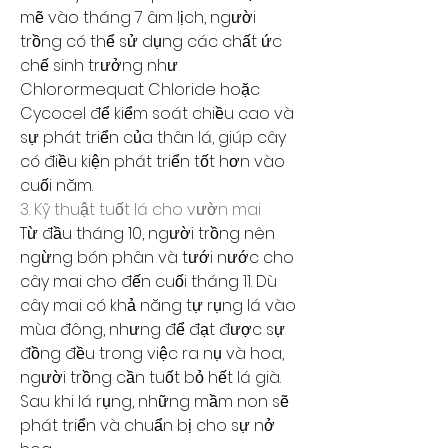
mẽ vào tháng 7 âm lịch, người 
trồng có thể sử dụng các chất ức 
chế sinh trưởng như 
Chlorormequat Chloride hoặc 
Cycocel để kiểm soát chiều cao và 
sự phát triển của thân lá, giúp cây 
có điều kiện phát triển tốt hơn vào 
cuối năm.
3. Kỹ thuật tuốt lá cho vườn mai
Từ đầu tháng 10, người trồng nên 
ngừng bón phân và tưới nước cho 
cây mai cho đến cuối tháng 11. Dù 
cây mai có khả năng tự rụng lá vào 
mùa đông, nhưng để đạt được sự 
đồng đều trong việc ra nụ và hoa, 
người trồng cần tuốt bỏ hết lá già. 
Sau khi lá rụng, những mầm non sẽ 
phát triển và chuẩn bị cho sự nở 