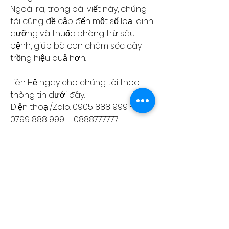
Ngoài ra, trong bài viết này, chúng 
tôi cũng đề cập đến một số loại dinh 
dưỡng và thuốc phòng trừ sâu 
bệnh, giúp bà con chăm sóc cây 
trồng hiệu quả hơn.
Liên Hệ ngay cho chúng tôi theo 
thông tin dưới đây:
Điện thoại/Zalo: 0905 888 999 – 
0799 888 999 – 0888777777
Email: 
Vuonmaihoanglong@gmail.com
Facebook: Vườn mai Hoàng Long
Địa chỉ: Tân Thiềng, Chợ Lách, Bến 
Tre.
0
0
Write a comment...