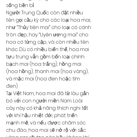
sống bền bỉ.
Người Trung Quốc còn đặt nhiều 
tên gọi cầu kỳ cho các loại hoa mai, 
như “Thủy tiên mai” cho loại có cánh 
tròn đẹp, hay “Uyên ương mai” cho 
hoa có từng cặp, và còn nhiều tên 
khác. Dù có nhiều biến thể, hoa mai 
tựu trung vẫn gồm bốn loại chính: 
bạch mai (hoa trắng), hồng mai 
(hoa hồng), thanh mai (hoa vàng), 
và mặc mai (hoa đen hoặc tím 
đen).
Tại Việt Nam, hoa mai đã từ lâu gắn 
bó với con người miền Nam. Loài 
cây này có khả năng thích nghi tốt 
với khí hậu nhiệt đới, phát triển 
mạnh mẽ, và nếu được chăm sóc 
chu đáo, hoa mai sẽ nở rộ với sắc 