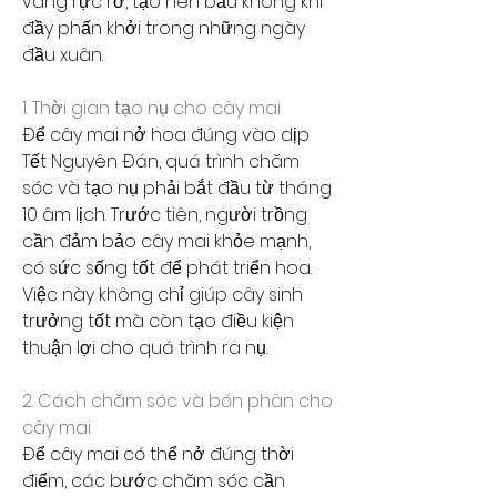
vàng rực rỡ, tạo nên bầu không khí 
đầy phấn khởi trong những ngày 
đầu xuân.
1. Thời gian tạo nụ cho cây mai
Để cây mai nở hoa đúng vào dịp 
Tết Nguyên Đán, quá trình chăm 
sóc và tạo nụ phải bắt đầu từ tháng 
10 âm lịch. Trước tiên, người trồng 
cần đảm bảo cây mai khỏe mạnh, 
có sức sống tốt để phát triển hoa. 
Việc này không chỉ giúp cây sinh 
trưởng tốt mà còn tạo điều kiện 
thuận lợi cho quá trình ra nụ.
2. Cách chăm sóc và bón phân cho 
cây mai
Để cây mai có thể nở đúng thời 
điểm, các bước chăm sóc cần 