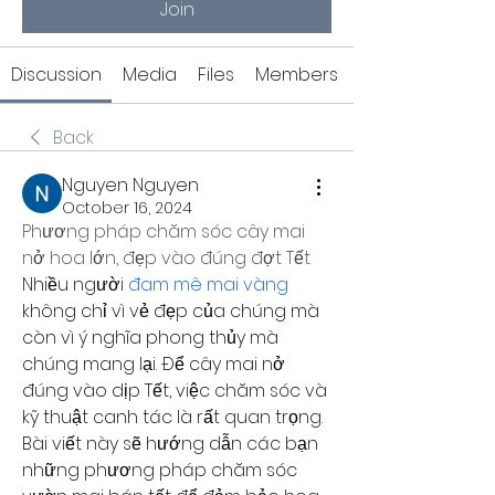
Join
Discussion
Media
Files
Members
Back
Nguyen Nguyen
October 16, 2024
Phương pháp chăm sóc cây mai 
nở hoa lớn, đẹp vào đúng đợt Tết
Nhiều người 
đam mê mai vàng
không chỉ vì vẻ đẹp của chúng mà 
còn vì ý nghĩa phong thủy mà 
chúng mang lại. Để cây mai nở 
đúng vào dịp Tết, việc chăm sóc và 
kỹ thuật canh tác là rất quan trọng. 
Bài viết này sẽ hướng dẫn các bạn 
những phương pháp chăm sóc 