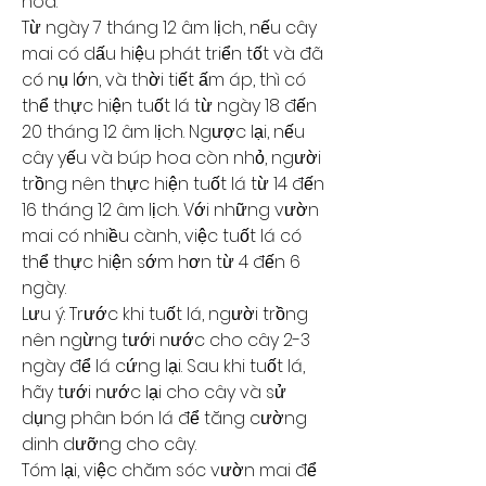
hoa.
Từ ngày 7 tháng 12 âm lịch, nếu cây 
mai có dấu hiệu phát triển tốt và đã 
có nụ lớn, và thời tiết ấm áp, thì có 
thể thực hiện tuốt lá từ ngày 18 đến 
20 tháng 12 âm lịch. Ngược lại, nếu 
cây yếu và búp hoa còn nhỏ, người 
trồng nên thực hiện tuốt lá từ 14 đến 
16 tháng 12 âm lịch. Với những vườn 
mai có nhiều cành, việc tuốt lá có 
thể thực hiện sớm hơn từ 4 đến 6 
ngày.
Lưu ý: Trước khi tuốt lá, người trồng 
nên ngừng tưới nước cho cây 2-3 
ngày để lá cứng lại. Sau khi tuốt lá, 
hãy tưới nước lại cho cây và sử 
dụng phân bón lá để tăng cường 
dinh dưỡng cho cây.
Tóm lại, việc chăm sóc vườn mai để 