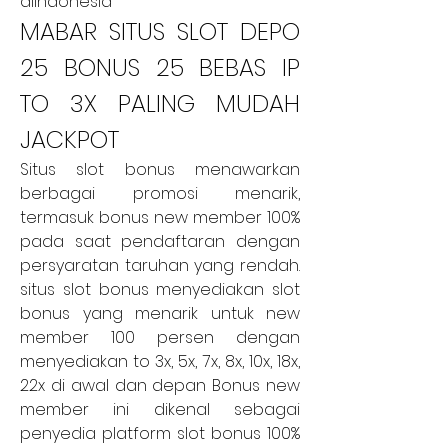
diindonesia
MABAR SITUS SLOT DEPO 
25 BONUS 25 BEBAS IP 
TO 3X PALING MUDAH 
JACKPOT
Situs slot bonus menawarkan 
berbagai promosi menarik, 
termasuk bonus new member 100% 
pada saat pendaftaran dengan 
persyaratan taruhan yang rendah. 
situs slot bonus menyediakan slot 
bonus yang menarik untuk new 
member 100 persen dengan 
menyediakan to 3x, 5x, 7x, 8x, 10x, 18x, 
22x di awal dan depan Bonus new 
member ini dikenal sebagai 
penyedia platform slot bonus 100% 