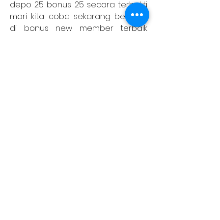
depo 25 bonus 25 secara terbukti 
mari kita coba sekarang bermain 
di bonus new member terbaik 
diindonesia. Deposit 25 Dapatkan 
Bonus 25 dan Situs Terbaik untuk 
Bonus Deposit Istimewa25 tanpa 
syarat TO (Turnover) serta akses 
bebas IP. Bergabunglah sekarang 
untuk pengalaman bermain slot 
yang menguntungkan!
Jenis Bonus yang Dapat Anda Pilih:
Slot Bonus 100% TO 3x: Bonus awal 
dengan syarat turnover 
rendah.Slot Bonus 100% TO 5x: 
Tingkatkan peluang dengan TO 
yang sedikit lebih tinggi.Slot Bonus 
100% TO 7x: Ideal bagi yang suka 
tantangan.Slot Bonus 100% TO 8x: 
Untuk pengalaman yang lebih 