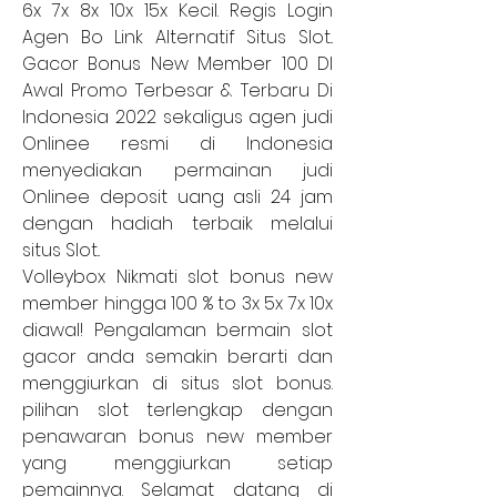
6x 7x 8x 10x 15x Kecil. Regis Login 
Agen Bo Link Alternatif Situs Slot.. 
Gacor Bonus New Member 100 DI 
Awal Promo Terbesar & Terbaru Di 
Indonesia 2022 sekaligus agen judi 
Onlinee resmi di Indonesia 
menyediakan permainan judi 
Onlinee deposit uang asli 24 jam 
dengan hadiah terbaik melalui 
situs Slot..
Volleybox Nikmati slot bonus new 
member hingga 100 % to 3x 5x 7x 10x 
diawal! Pengalaman bermain slot 
gacor anda semakin berarti dan 
menggiurkan di situs slot bonus. 
pilihan slot terlengkap dengan 
penawaran bonus new member 
yang menggiurkan setiap 
pemainnya. Selamat datang di 