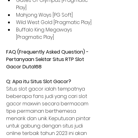
Gates Of Olympus [Pragmatic 
Play]
Mahjong Ways [PG Soft]
Wild West Gold [Pragmatic Play]
Buffalo King Megaways 
[Pragmatic Play]
FAQ (Frequently Asked Question) - 
Pertanyaan Sekitar Situs RTP Slot 
Gacor Duta168
Q: Apa itu Situs Slot Gacor?
Situs slot gacor ialah tempatnya 
beberapa fans judi yang cari slot 
gacor maxwin secara bermacam 
tipe permainan berthemesa 
menarik dan unik. Keputusan pintar 
untuk gabung dengan situs judi 
online terbaik tahun 2023 ini akan 