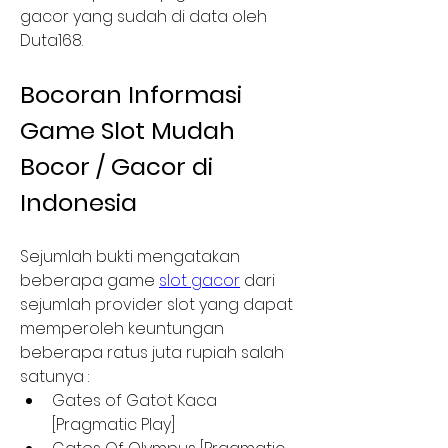
gacor yang sudah di data oleh 
Duta168.
Bocoran Informasi 
Game Slot Mudah 
Bocor / Gacor di 
Indonesia
Sejumlah bukti mengatakan 
beberapa game 
slot gacor
 dari 
sejumlah provider slot yang dapat 
memperoleh keuntungan 
beberapa ratus juta rupiah salah 
satunya :
Gates of Gatot Kaca 
[Pragmatic Play]