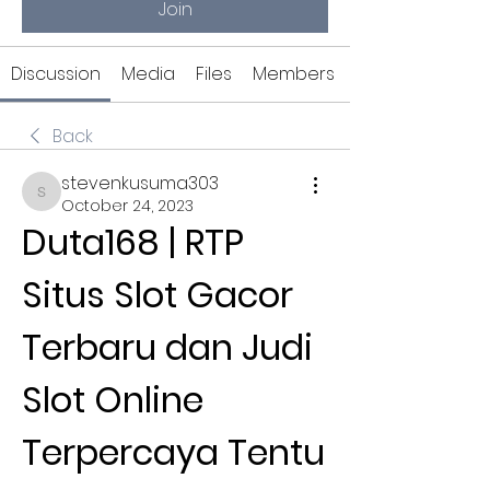
Join
Discussion
Media
Files
Members
Back
stevenkusuma303
stevenkusuma303
October 24, 2023
Duta168 | RTP 
Situs Slot Gacor 
Terbaru dan Judi 
Slot Online 
Terpercaya Tentu 