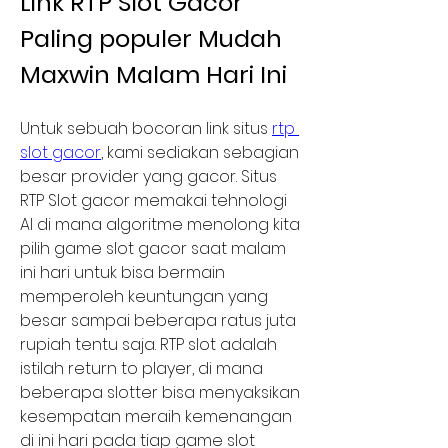
Link RTP Slot Gacor 
Paling populer Mudah 
Maxwin Malam Hari Ini
Untuk sebuah bocoran link situs 
rtp 
slot gacor
, kami sediakan sebagian 
besar provider yang gacor. Situs 
RTP Slot gacor memakai tehnologi 
AI di mana algoritme menolong kita 
pilih game slot gacor saat malam 
ini hari untuk bisa bermain 
memperoleh keuntungan yang 
besar sampai beberapa ratus juta 
rupiah tentu saja. RTP slot adalah 
istilah return to player, di mana 
beberapa slotter bisa menyaksikan 
kesempatan meraih kemenangan 
di ini hari pada tiap game slot 