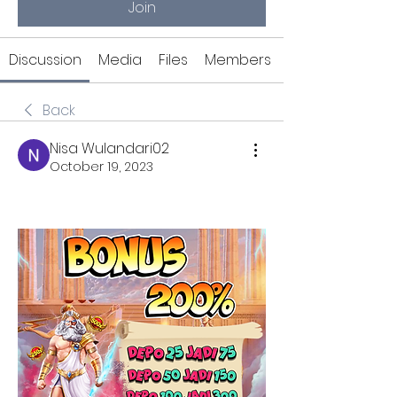
Join
Discussion
Media
Files
Members
Back
Nisa Wulandari02
October 19, 2023