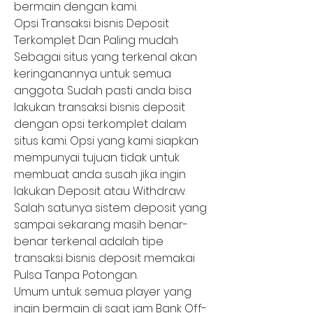
bermain dengan kami.
Opsi Transaksi bisnis Deposit 
Terkomplet Dan Paling mudah
Sebagai situs yang terkenal akan 
keringanannya untuk semua 
anggota. Sudah pasti anda bisa 
lakukan transaksi bisnis deposit 
dengan opsi terkomplet dalam 
situs kami. Opsi yang kami siapkan 
mempunyai tujuan tidak untuk 
membuat anda susah jika ingin 
lakukan Deposit atau Withdraw.
Salah satunya sistem deposit yang 
sampai sekarang masih benar-
benar terkenal adalah tipe 
transaksi bisnis deposit memakai 
Pulsa Tanpa Potongan.
Umum untuk semua player yang 
ingin bermain di saat jam Bank Off-