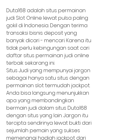
Duta168 adalah situs permainan 
judi Slot Online lewat pulsa paling 
gokil di Indonesia. Dengan terima 
transaksi bisnis deposit yang 
banyak dicari - mencari. Karena itu 
tidak perlu kebingungan saat cari 
daftar situs permainan judi online 
terbaik sekarang ini.
Situs Judi yang mempunyai jargon 
sebagai hanya satu situs dengan 
permainan slot termudah jackpot. 
Anda bisa langsung menunjukkan 
apa yang membandingkan 
bermain judi dalam situs Duta168 
dengan situs yang lain. Jargon itu 
tercipta sendirinya lewat bukti dari 
sejumlah pemain yang sukses 
memenangi hadiah jackpot dari 