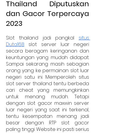
Thailand Diputuskan 
dan Gacor Terpercaya 
2023
Slot thailand jadi pangkal 
situs 
Duta168
 slot server luar negeri 
secara beragam keringanan dan 
keuntungan yang mudah didapat. 
Sampai sekarang masih sebagian 
orang yang ke permainan slot luar 
negeri satu ini. Memperoleh situs 
slot server thailand tentu berbeda 
cari cheat yang memungkinkan 
untuk menang mudah. Tetapi 
dengan slot gacor maxwin server 
luar negeri yang saat ini terkenal, 
tentu kesempatan menang jadi 
besar dengan RTP slot gacor 
paling tinggi. Website ini pasti serius 