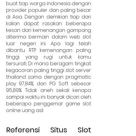
buat tiap warga indonesia dengan 
provider populer dan paling besar 
di Asia. Dengan demikian tiap dari 
kalian dapat rasakan beberapa 
kesan dari kemenangan gampang 
diterima bermain dalam web slot 
luar negeri ini. Apa lagi telah 
dibantu RTP kemenangan paling 
tinggi yang rugi untuk kamu 
tersurati. Di mana beragam tingkat 
kegacoran paling tinggi slot server 
thailand sama dengan pragmatic 
play 97,84%, dan PG Soft sebesar 
95,89%. Tidak aneh sekali kenapa 
sampai waktu ini banyak dicari oleh 
beberapa penggemar game slot 
online uang asli.
Referensi Situs Slot 