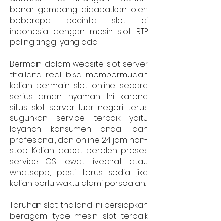
benar gampang didapatkan oleh 
beberapa pecinta slot di 
indonesia dengan mesin slot RTP 
paling tinggi yang ada.
Bermain dalam website slot server 
thailand real bisa mempermudah 
kalian bermain slot online secara 
serius aman nyaman. Ini karena 
situs slot server luar negeri terus 
suguhkan service terbaik yaitu 
layanan konsumen andal dan 
profesional, dan online 24 jam non-
stop. Kalian dapat peroleh proses 
service CS lewat livechat atau 
whatsapp, pasti terus sedia jika 
kalian perlu waktu alami persoalan.
Taruhan slot thailand ini persiapkan 
beragam type mesin slot terbaik 